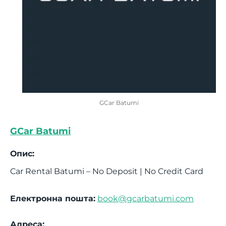
GCar Batumi
GCar Batumi
Опис:
Car Rental Batumi – No Deposit | No Credit Card
Електронна пошта:
book@gcarbatumi.com
Адреса: