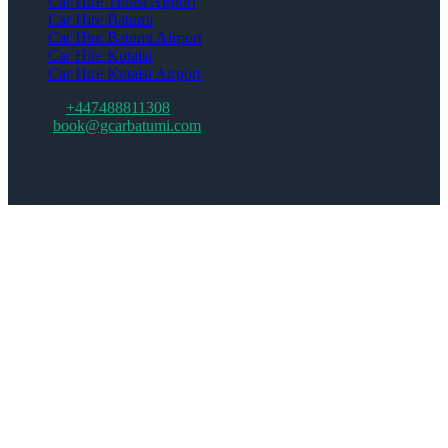
Car Hire Tbilisi Airport
Car Hire Batumi
Car Hire Batumi Airport
Car Hire Kutaisi
Car Hire Kutaisi Airport
Support:
+447488811308
Email:
book@gcarbatumi.com
(бронювання автомобілів лише
через форму на сайті)
© 2022-2026 GCar Batumi. Оренда авто Батумі Грузія – Без
депозиту | Без кредитної карти