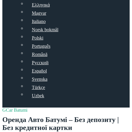
Ελληνικά
Magyar
Italiano
Norsk bokmål
Polski
Português
Română
Русский
Español
Svenska
Türkçe
Uzbek
GCar Batumi
Оренда Авто Батумі – Без депозиту |
Без кредитної картки