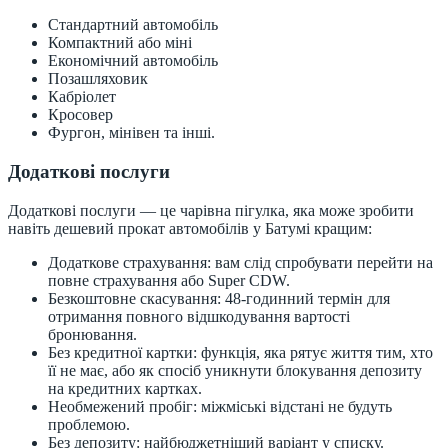
Стандартний автомобіль
Компактний або міні
Економічний автомобіль
Позашляховик
Кабріолет
Кросовер
Фургон, мінівен та інші.
Додаткові послуги
Додаткові послуги — це чарівна пігулка, яка може зробити
навіть дешевий прокат автомобілів у Батумі кращим:
Додаткове страхування: вам слід спробувати перейти на
повне страхування або Super CDW.
Безкоштовне скасування: 48-годинний термін для
отримання повного відшкодування вартості
бронювання.
Без кредитної картки: функція, яка рятує життя тим, хто
її не має, або як спосіб уникнути блокування депозиту
на кредитних картках.
Необмежений пробіг: міжміські відстані не будуть
проблемою.
Без депозиту: найбюджетніший варіант у списку.