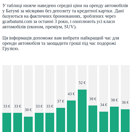
У таблиці нижче наведено середні ціни на оренду автомобілів
у Батумі за місяцями без депозиту та кредитної картки. Дані
базуються на фактичних бронюваннях, зроблених через
gcarbatumi.com за останні 3 роки, і охоплюють усі класи
автомобілів (економ, преміум, SUV).
Ця інформація допоможе вам вибрати найкращий час для
оренди автомобіля та заощадити гроші під час подорожі
Грузією.
52 €
43 €
39 €
38 €
37 €
36 €
34 €
33 €
33 €
33 €
33 €
30 €