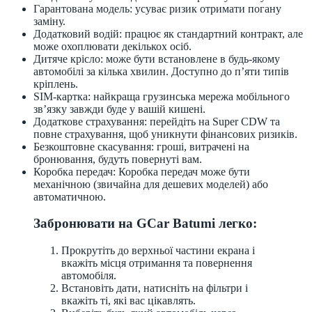
Гарантована модель: усуває ризик отримати погану
заміну.
Додатковий водій: працює як стандартний контракт, але
може охоплювати декількох осіб.
Дитяче крісло: може бути встановлене в будь-якому
автомобілі за кілька хвилин. Доступно до п’яти типів
кріплень.
SIM-картка: найкраща грузинська мережа мобільного
зв’язку завжди буде у вашій кишені.
Додаткове страхування: перейдіть на Super CDW та
повне страхування, щоб уникнути фінансових ризиків.
Безкоштовне скасування: гроші, витрачені на
бронювання, будуть повернуті вам.
Коробка передач: Коробка передач може бути
механічною (звичайна для дешевих моделей) або
автоматичною.
Забронювати на GCar Batumi легко:
Прокрутіть до верхньої частини екрана і
вкажіть місця отримання та повернення
автомобіля.
Встановіть дати, натисніть на фільтри і
вкажіть ті, які вас цікавлять.