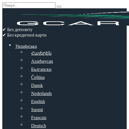
Перейти
Search
до
for:
вмісту
✔ Без депозиту
✔ Без кредитної карти
Українська
Հայերեն
Azərbaycan
Български
Čeština
Dansk
Nederlands
English
Suomi
Français
Deutsch