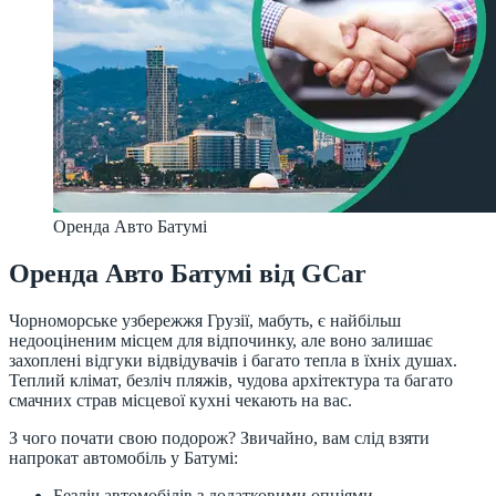
Оренда Авто Батумі
Оренда Авто Батумі від GCar
Чорноморське узбережжя Грузії, мабуть, є найбільш
недооціненим місцем для відпочинку, але воно залишає
захоплені відгуки відвідувачів і багато тепла в їхніх душах.
Теплий клімат, безліч пляжів, чудова архітектура та багато
смачних страв місцевої кухні чекають на вас.
З чого почати свою подорож? Звичайно, вам слід взяти
напрокат автомобіль у Батумі:
Безліч автомобілів з додатковими опціями