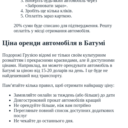
Виберіть будь-який автомобіль через
«Забронювати зараз».
Зробіть ще кілька кліків.
Оплатіть зараз карткою.
20% суми буде списано для підтвердження. Решту
оплатіть у місці отримання автомобіля.
Ціна оренди автомобіля в Батумі
Подорожі Грузією відомі не тільки своїм культурним
розмаїттям і прекрасними краєвидами, але й доступними
цінами. Наприклад, ви можете орендувати автомобіль в
Батумі за ціною від 15-20 доларів на день. І це буде не
найдешевший вид транспорту.
Пам’ятайте кілька правил, щоб отримати найкращу ціну:
Замовляйте онлайн за тиждень (або більше) до дати
Довгостроковий прокат автомобілів кращий
Не орендуйте більше, ніж вам потрібно
Перегляньте повний список доступних додаткових
послуг
Не чекайте до останнього дня.