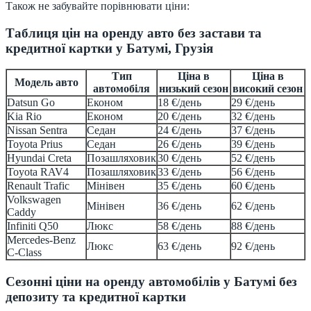
Також не забувайте порівнювати ціни:
Таблиця цін на оренду авто без застави та
кредитної картки у Батумі, Грузія
Тип
Ціна в
Ціна в
Модель авто
автомобіля
низький сезон
високий сезон
Datsun Go
Економ
18 €/день
29 €/день
Kia Rio
Економ
20 €/день
32 €/день
Nissan Sentra
Седан
24 €/день
37 €/день
Toyota Prius
Седан
26 €/день
39 €/день
Hyundai Creta
Позашляховик
30 €/день
52 €/день
Toyota RAV4
Позашляховик
33 €/день
56 €/день
Renault Trafic
Мінівен
35 €/день
60 €/день
Volkswagen
Мінівен
36 €/день
62 €/день
Caddy
Infiniti Q50
Люкс
58 €/день
88 €/день
Mercedes-Benz
Люкс
63 €/день
92 €/день
C-Class
Сезонні ціни на оренду автомобілів у Батумі без
депозиту та кредитної картки