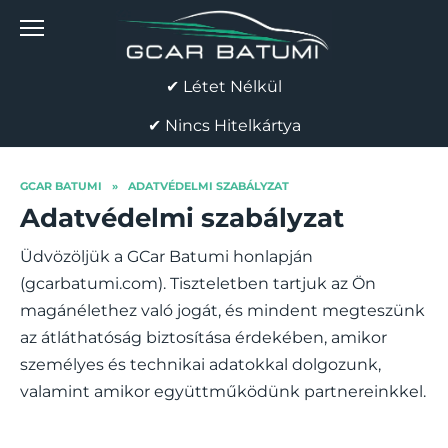
Skip
to
content
✔ Létet Nélkül
✔ Nincs Hitelkártya
GCAR BATUMI
»
ADATVÉDELMI SZABÁLYZAT
Adatvédelmi szabályzat
Üdvözöljük a GCar Batumi honlapján
(gcarbatumi.com). Tiszteletben tartjuk az Ön
magánélethez való jogát, és mindent megteszünk
az átláthatóság biztosítása érdekében, amikor
személyes és technikai adatokkal dolgozunk,
valamint amikor együttműködünk partnereinkkel.