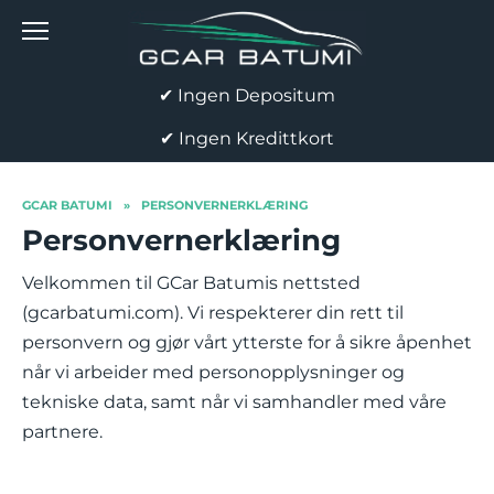
Skip
to
content
✔ Ingen Depositum
✔ Ingen Kredittkort
GCAR BATUMI
»
PERSONVERNERKLÆRING
Personvernerklæring
Velkommen til GCar Batumis nettsted
(gcarbatumi.com). Vi respekterer din rett til
personvern og gjør vårt ytterste for å sikre åpenhet
når vi arbeider med personopplysninger og
tekniske data, samt når vi samhandler med våre
partnere.