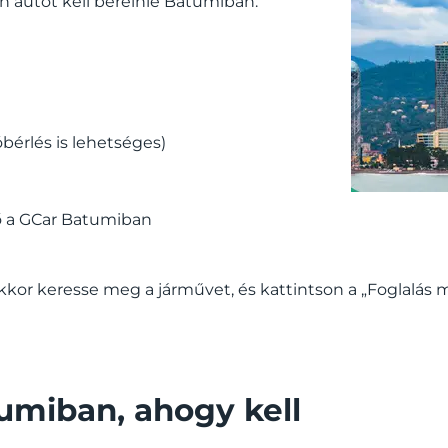
n autót kell bérelnie Batumiban:
óbérlés is lehetséges)
tő a GCar Batumiban
kor keresse meg a járművet, és kattintson a „Foglalás 
umiban, ahogy kell