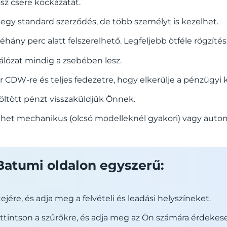
ssz csere kockázatát.
egy standard szerződés, de több személyt is kezelhet.
ny perc alatt felszerelhető. Legfeljebb ötféle rögzítési
álózat mindig a zsebében lesz.
er CDW-re és teljes fedezetre, hogy elkerülje a pénzügyi
öltött pénzt visszaküldjük Önnek.
ehet mechanikus (olcsó modelleknél gyakori) vagy auto
 Batumi oldalon egyszerű:
ére, és adja meg a felvételi és leadási helyszíneket.
attintson a szűrőkre, és adja meg az Ön számára érdekes