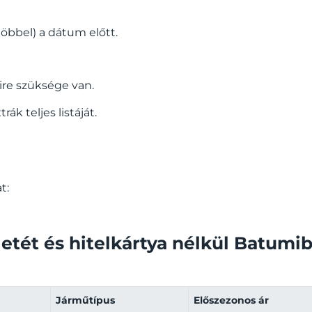
többel) a dátum előtt.
re szüksége van.
ák teljes listáját.
t:
etét és hitelkártya nélkül Batumib
Járműtípus
Előszezonos ár