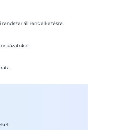
 rendszer áll rendelkezésre.
 kockázatokat.
mata.
eket.