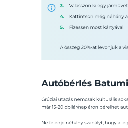
Válasszon ki egy járművet
Kattintson még néhány a
Fizessen most kártyával.
A összeg 20%-át levonjuk a vis
Autóbérlés Batumi
Grúziai utazás nemcsak kulturális sok
már 15-20 dollár/nap áron bérelhet aut
Ne feledje néhány szabályt, hogy a leg