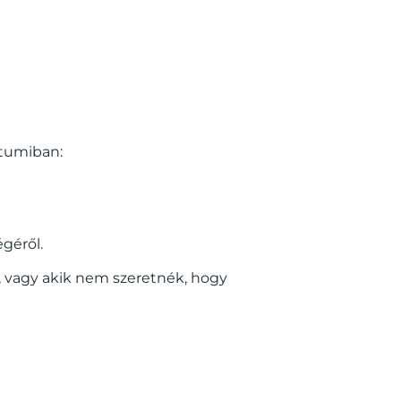
atumiban:
égéről.
l, vagy akik nem szeretnék, hogy