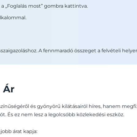
 a „Foglalás most” gombra kattintva.
lkalommal.
szaigazoláshoz. A fennmaradó összeget a felvételi helyen 
 Ár
színűségéről és gyönyörű kilátásairól híres, hanem megfi
ót. És ez nem lesz a legolcsóbb közlekedési eszköz.
jobb árat kapja: