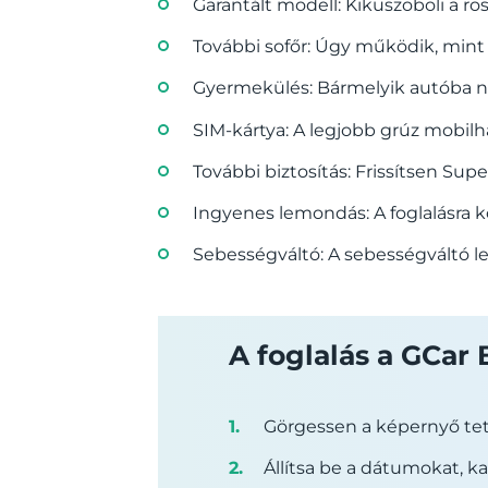
Garantált modell: Kiküszöböli a ro
További sofőr: Úgy működik, mint 
Gyermekülés: Bármelyik autóba néhá
SIM-kártya: A legjobb grúz mobilh
További biztosítás: Frissítsen Sup
Ingyenes lemondás: A foglalásra k
Sebességváltó: A sebességváltó l
A foglalás a GCar
Görgessen a képernyő tetej
Állítsa be a dátumokat, k