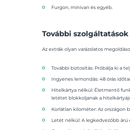
Furgon, minivan és egyéb.
További szolgáltatások
Az extrák olyan varázslatos megoldás
További biztosítás: Próbálja ki a t
Ingyenes lemondás: 48 órás időtart
Hitelkártya nélkül: Életmentő fun
letétet blokkoljanak a hitelkártyá
Korlátlan kilométer: Az országon 
Letét nélkül: A legkedvezőbb árú o