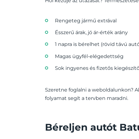
Hol kezdje az utazását? Természetese
Rengeteg jármű extrával
Ésszerű árak, jó ár-érték arány
1 napra is bérelhet (rövid távú aut
Magas ügyfél-elégedettség
Sok ingyenes és fizetős kiegészí
Szeretne foglalni a weboldalunkon? Ak
folyamat segít a tervben maradni.
Béreljen autót Bat