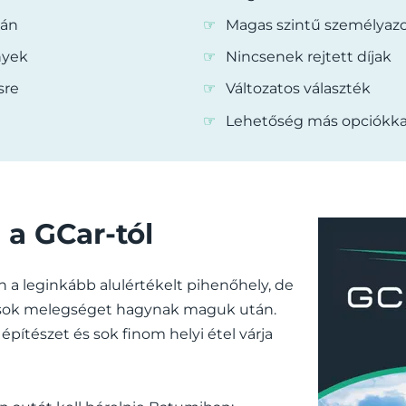
yán
Magas szintű személya
nyek
Nincsenek rejtett díjak
sre
Változatos választék
Lehetőség más opciókkal
 a GCar-tól
n a leginkább alulértékelt pihenőhely, de
és sok melegséget hagynak maguk után.
építészet és sok finom helyi étel várja