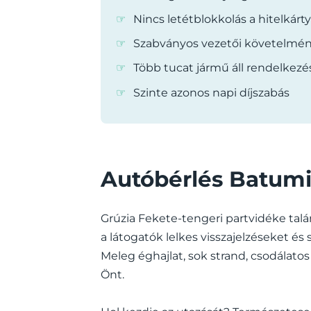
Nincs letétblokkolás a hitelkárt
Szabványos vezetői követelmé
Több tucat jármű áll rendelkezé
Szinte azonos napi díjszabás
Autóbérlés Batumi
Grúzia Fekete-tengeri partvidéke talá
a látogatók lelkes visszajelzéseket 
Meleg éghajlat, sok strand, csodálatos 
Önt.