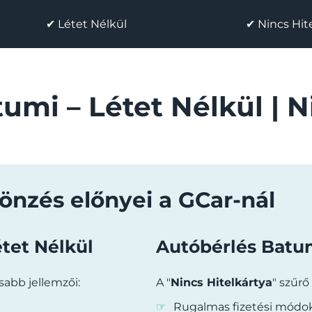
✔ Létet Nélkül
✔ Nincs Hit
umi – Létet Nélkül | N
önzés előnyei a GCar-nál
tet Nélkül
Autóbérlés Batum
sabb jellemzői:
A "
Nincs Hitelkártya
" szűrő
Rugalmas fizetési módok