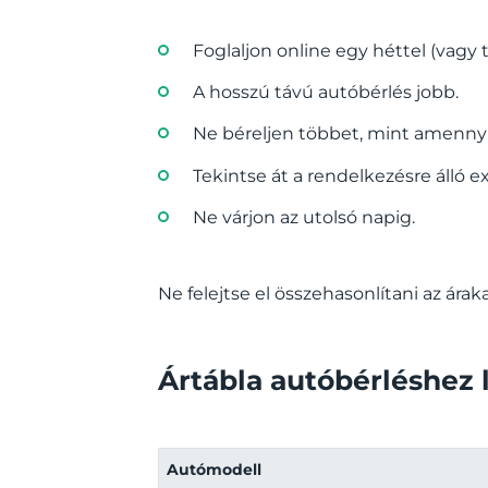
Foglaljon online egy héttel (vagy 
A hosszú távú autóbérlés jobb.
Ne béreljen többet, mint amennyi
Tekintse át a rendelkezésre álló extr
Ne várjon az utolsó napig.
Ne felejtse el összehasonlítani az áraka
Ártábla autóbérléshez l
Autómodell