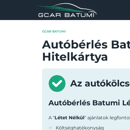
Skip
to
content
GCAR BATUMI
Autóbérlés Bat
Hitelkártya
Az autókölcs
Autóbérlés Batumi Lé
A "
Létet Nélkül
" ajánlatok legfonto
Költséghatékonyság