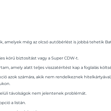
ok, amelyek még az olcsó autóbérlést is jobbá tehetik B
eljes körű biztosítást vagy a Super CDW-t.
am, amely alatt teljes visszatérítést kap a foglalás költs
kció azok számára, akik nem rendelkeznek hitelkártyáva
jukon.
belüli távolságok nem jelentenek problémát.
pció a listán.