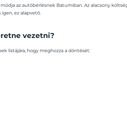
bb módja az autóbérlésnek Batumiban. Az alacsony költsé
 igen, ez alapvető.
eretne vezetni?
ek listájára, hogy meghozza a döntését: