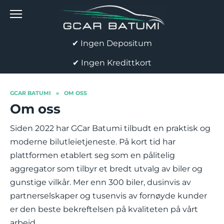
Skip
to
content
✔ Ingen Depositum
✔ Ingen Kredittkort
GCAR BATUMI
»
OM OSS
Om oss
Siden 2022 har GCar Batumi tilbudt en praktisk og
moderne bilutleietjeneste. På kort tid har
plattformen etablert seg som en pålitelig
aggregator som tilbyr et bredt utvalg av biler og
gunstige vilkår. Mer enn 300 biler, dusinvis av
partnerselskaper og tusenvis av fornøyde kunder
er den beste bekreftelsen på kvaliteten på vårt
arbeid.