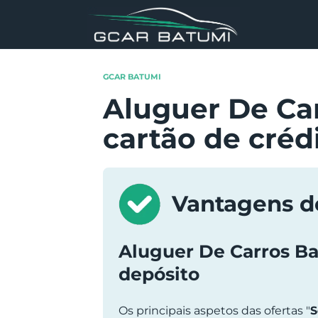
Skip
to
content
GCAR BATUMI
Aluguer De Ca
cartão de créd
Vantagens d
Aluguer De Carros B
depósito
Os principais aspetos das ofertas "
S