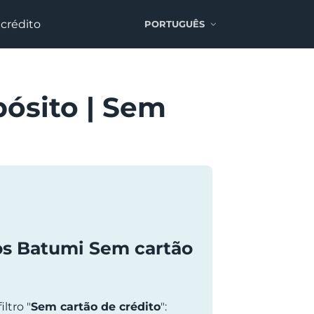
crédito
PORTUGUÊS
ósito | Sem
os Batumi Sem cartão
ltro "
Sem cartão de crédito
":