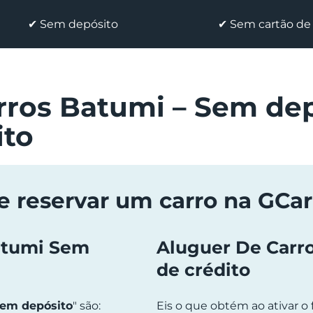
✔ Sem depósito
✔ Sem cartão de 
rros Batumi – Sem dep
ito
e reservar um carro na GCar
atumi Sem
Aluguer De Carr
de crédito
em depósito
" são:
Eis o que obtém ao ativar o fi