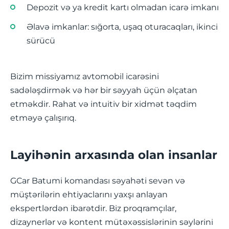
Depozit və ya kredit kartı olmadan icarə imkanı
Əlavə imkanlar: sığorta, uşaq oturacaqları, ikinci
sürücü
Bizim missiyamız avtomobil icarəsini
sadələşdirmək və hər bir səyyah üçün əlçatan
etməkdir. Rahat və intuitiv bir xidmət təqdim
etməyə çalışırıq.
Layihənin arxasında olan insanlar
GCar Batumi komandası səyahəti sevən və
müştərilərin ehtiyaclarını yaxşı anlayan
ekspertlərdən ibarətdir. Biz proqramçılar,
dizaynerlər və kontent mütəxəssislərinin səylərini