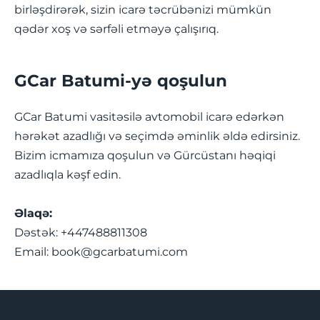
birləşdirərək, sizin icarə təcrübənizi mümkün
qədər xoş və sərfəli etməyə çalışırıq.
GCar Batumi-yə qoşulun
GCar Batumi vasitəsilə avtomobil icarə edərkən
hərəkət azadlığı və seçimdə əminlik əldə edirsiniz.
Bizim icmamıza qoşulun və Gürcüstanı həqiqi
azadlıqla kəşf edin.
Əlaqə:
Dəstək: +447488811308
Email:
book@gcarbatumi.com