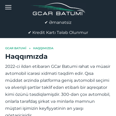
Skip
to
content
✔ Əmanətsiz
✔ Kredit Kartı Tələb Olunmur
GCAR BATUMI
»
HAQQIMIZDA
Haqqımızda
2022-ci ildən etibarən GCar Batumi rahat və müasir
avtomobil icarəsi xidməti təqdim edir. Qısa
müddət ərzində platforma geniş avtomobil seçimi
və əlverişli şərtlər təklif edən etibarlı bir aqreqator
kimi özünü təsdiqləmişdir. 300-dən çox avtomobil,
onlarla tərəfdaş şirkət və minlərlə məmnun
müştəri işimizin keyfiyyətinin ən yaxşı
göstəricisidir.