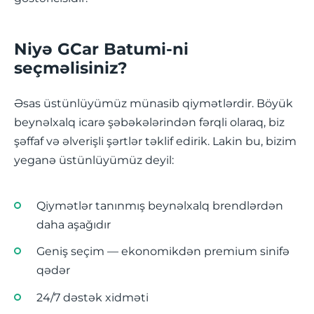
Niyə GCar Batumi-ni
seçməlisiniz?
Əsas üstünlüyümüz münasib qiymətlərdir. Böyük
beynəlxalq icarə şəbəkələrindən fərqli olaraq, biz
şəffaf və əlverişli şərtlər təklif edirik. Lakin bu, bizim
yeganə üstünlüyümüz deyil:
Qiymətlər tanınmış beynəlxalq brendlərdən
daha aşağıdır
Geniş seçim — ekonomikdən premium sinifə
qədər
24/7 dəstək xidməti