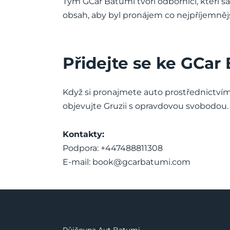
Tým GCar Batumi tvoří odborníci, kteří sa
obsah, aby byl pronájem co nejpříjemnějš
Přidejte se ke GCar
Když si pronajmete auto prostřednictvím
objevujte Gruzii s opravdovou svobodou.
Kontakty:
Podpora: +447488811308
E-mail:
book@gcarbatumi.com
Půjčovna Aut Batumi