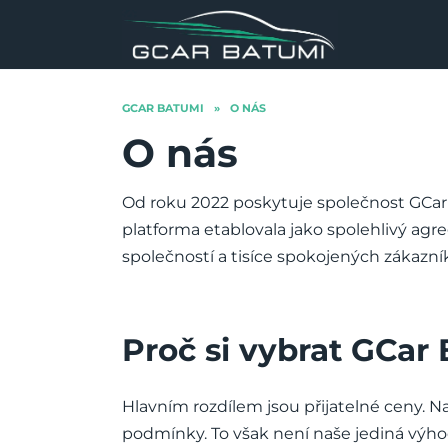
Skip
to
content
GCAR BATUMI
»
O NÁS
O nás
Od roku 2022 poskytuje společnost GCar
platforma etablovala jako spolehlivý agr
společností a tisíce spokojených zákazní
Proč si vybrat GCar
Hlavním rozdílem jsou přijatelné ceny. 
podmínky. To však není naše jediná výho