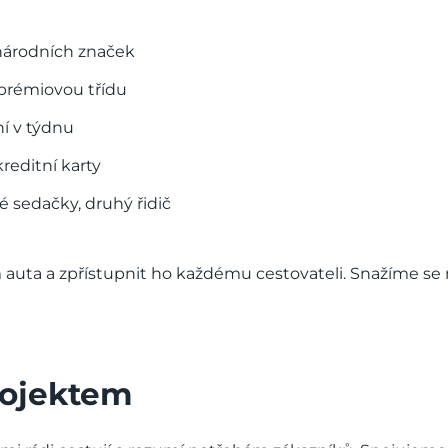
národních značek
 prémiovou třídu
í v týdnu
editní karty
é sedačky, druhý řidič
auta a zpřístupnit ho každému cestovateli. Snažíme se n
projektem