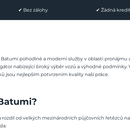
✔ Bez zálohy
✔ Žádná kredit
 Batumi pohodlné a moderní služby v oblasti pronájmu 
egátor nabízející široký výběr vozů a výhodné podmínky.
ků jsou nejlepším potvrzením kvality naší práce.
 Batumi?
Na rozdíl od velkých mezinárodních půjčovních řetězců n
da: