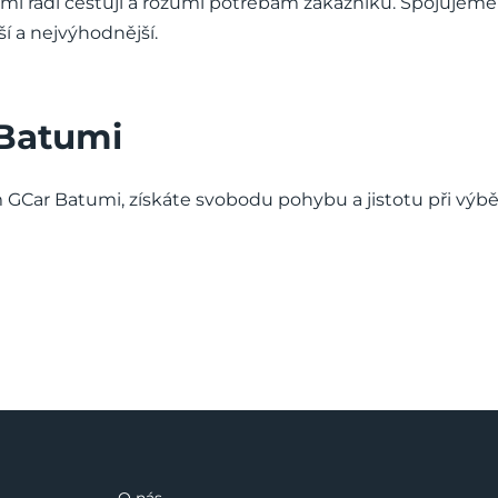
mi rádi cestují a rozumí potřebám zákazníků. Spojujeme ú
í a nejvýhodnější.
 Batumi
 GCar Batumi, získáte svobodu pohybu a jistotu při výbě
O nás