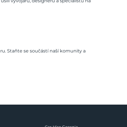
silí vývojářů, designérů a specialistů na
ru. Staňte se součástí naší komunity a
Car Hire Georgia