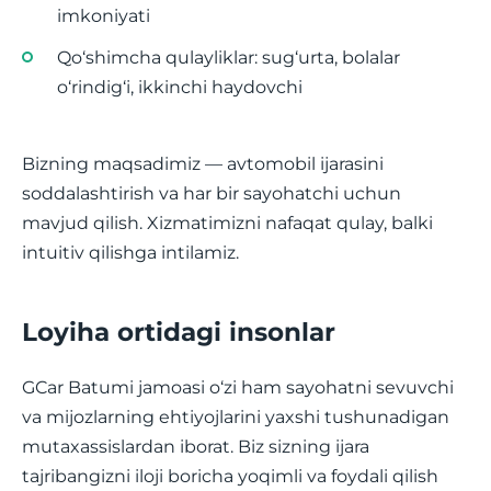
imkoniyati
Qo‘shimcha qulayliklar: sug‘urta, bolalar
o‘rindig‘i, ikkinchi haydovchi
Bizning maqsadimiz — avtomobil ijarasini
soddalashtirish va har bir sayohatchi uchun
mavjud qilish. Xizmatimizni nafaqat qulay, balki
intuitiv qilishga intilamiz.
Loyiha ortidagi insonlar
GCar Batumi jamoasi o‘zi ham sayohatni sevuvchi
va mijozlarning ehtiyojlarini yaxshi tushunadigan
mutaxassislardan iborat. Biz sizning ijara
tajribangizni iloji boricha yoqimli va foydali qilish