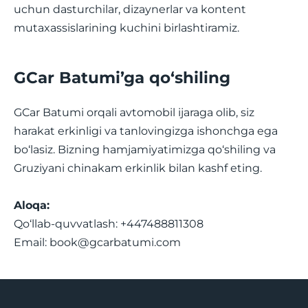
uchun dasturchilar, dizaynerlar va kontent
mutaxassislarining kuchini birlashtiramiz.
GCar Batumi’ga qo‘shiling
GCar Batumi orqali avtomobil ijaraga olib, siz
harakat erkinligi va tanlovingizga ishonchga ega
bo‘lasiz. Bizning hamjamiyatimizga qo‘shiling va
Gruziyani chinakam erkinlik bilan kashf eting.
Aloqa:
Qo‘llab-quvvatlash: +447488811308
Email:
book@gcarbatumi.com