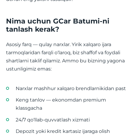
Nima uchun GCar Batumi-ni
tanlash kerak?
Asosiy farq — qulay narxlar. Yirik xalqaro ijara
tarmoqlaridan farqli o‘laroq, biz shaffof va foydali
shartlarni taklif qilamiz. Ammo bu bizning yagona
ustunligimiz emas:
Narxlar mashhur xalqaro brendlarnikidan past
Keng tanlov — ekonomdan premium
klassgacha
24/7 qo‘llab-quvvatlash xizmati
Depozit yoki kredit kartasiz ijaraga olish