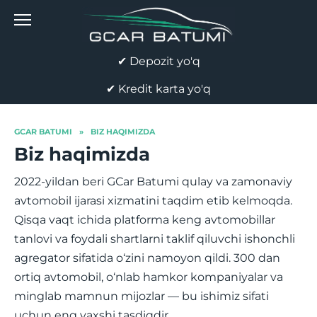
Skip
to
content
✔ Depozit yo'q
✔ Kredit karta yo'q
GCAR BATUMI
»
BIZ HAQIMIZDA
Biz haqimizda
2022-yildan beri GCar Batumi qulay va zamonaviy
avtomobil ijarasi xizmatini taqdim etib kelmoqda.
Qisqa vaqt ichida platforma keng avtomobillar
tanlovi va foydali shartlarni taklif qiluvchi ishonchli
agregator sifatida o‘zini namoyon qildi. 300 dan
ortiq avtomobil, o‘nlab hamkor kompaniyalar va
minglab mamnun mijozlar — bu ishimiz sifati
uchun eng yaxshi tasdiqdir.